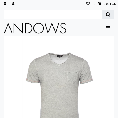
0
0,00 EUR
☰