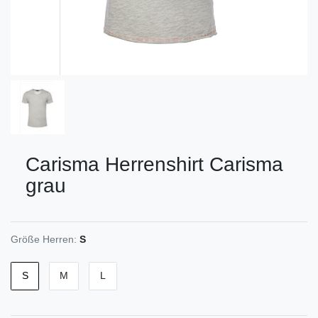
Carisma
Herrenshirt Carisma
grau
Größe Herren:
S
S
M
L