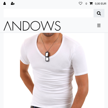
0
0,00 EUR
☰