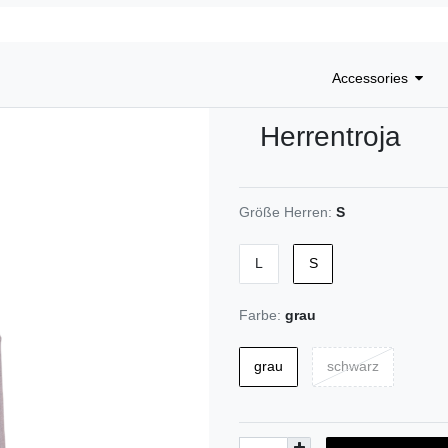
Accessories
Herrentroja
Größe Herren:
S
L
S
Farbe:
grau
grau
schwarz