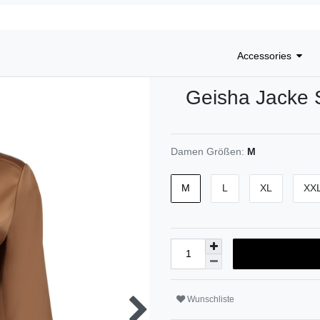
Accessories
Geisha
Jacke 
Damen Größen:
M
M
L
XL
XX
Wunschliste