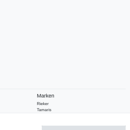
Marken
Rieker
Tamaris
Bugatti
Manitu
Piazza